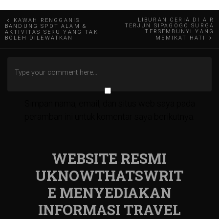
Navigasi
LIBURAN CERIA DI AIR
KAWAH RENGGANIS
TERJUN SIPAGOGO SURGA
BANDUNG SPOT ALAM &
TERSEMBUNYI YANG
AKTIVITAS SERU YANG TAK
pos
BOLEH DILEWATKAN
MEMIKAT HATI
Simpan nama, email, dan situs web saya pada
peramban ini untuk komentar saya berikutnya.
WEBSITE RESMI
UKNOWTHATSWRIT
E MENYEDIAKAN
INFORMASI TRAVEL