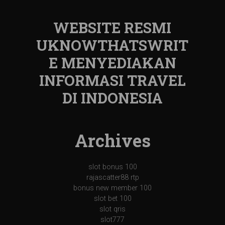
WEBSITE RESMI
UKNOWTHATSWRIT
E MENYEDIAKAN
INFORMASI TRAVEL
DI INDONESIA
Archives
slot bonus 100
rajascatter88 rtp
bonus new member 100
slot bet 100
slot qris
slot777