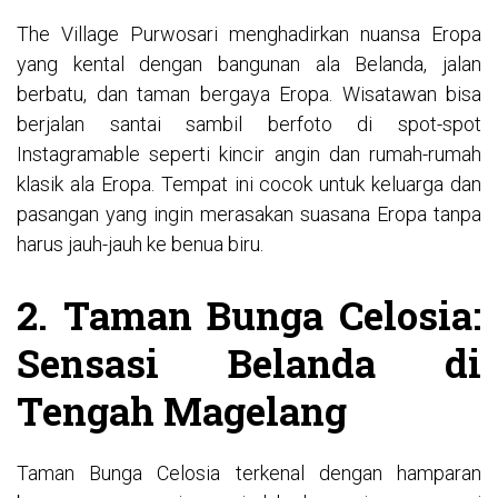
The Village Purwosari menghadirkan nuansa Eropa
yang kental dengan bangunan ala Belanda, jalan
berbatu, dan taman bergaya Eropa. Wisatawan bisa
berjalan santai sambil berfoto di spot-spot
Instagramable seperti kincir angin dan rumah-rumah
klasik ala Eropa. Tempat ini cocok untuk keluarga dan
pasangan yang ingin merasakan suasana Eropa tanpa
harus jauh-jauh ke benua biru.
2. Taman Bunga Celosia:
Sensasi Belanda di
Tengah Magelang
Taman Bunga Celosia terkenal dengan hamparan