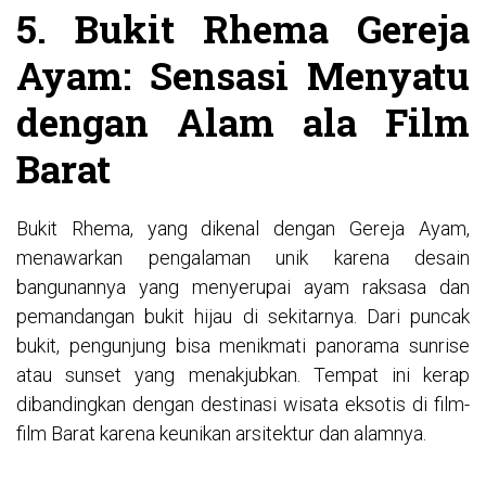
5. Bukit Rhema Gereja
Ayam: Sensasi Menyatu
dengan Alam ala Film
Barat
Bukit Rhema, yang dikenal dengan Gereja Ayam,
menawarkan pengalaman unik karena desain
bangunannya yang menyerupai ayam raksasa dan
pemandangan bukit hijau di sekitarnya. Dari puncak
bukit, pengunjung bisa menikmati panorama sunrise
atau sunset yang menakjubkan. Tempat ini kerap
dibandingkan dengan destinasi wisata eksotis di film-
film Barat karena keunikan arsitektur dan alamnya.