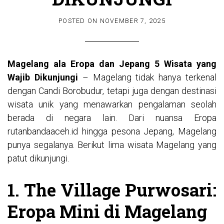
POSTED ON
NOVEMBER 7, 2025
Magelang ala Eropa dan Jepang 5 Wisata yang
Wajib Dikunjungi
– Magelang tidak hanya terkenal
dengan Candi Borobudur, tetapi juga dengan destinasi
wisata unik yang menawarkan pengalaman seolah
berada di negara lain. Dari nuansa Eropa
rutanbandaaceh.id
hingga pesona Jepang, Magelang
punya segalanya. Berikut lima wisata Magelang yang
patut dikunjungi.
1. The Village Purwosari:
Eropa Mini di Magelang