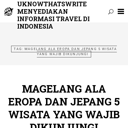
UKNOWTHATSWRITE
MENYEDIAKAN
INFORMASI TRAVEL DI
INDONESIA
Skip
to
content
TAG:
MAGELANG ALA EROPA DAN JEPANG 5 WISATA
YANG WAJIB DIKUNJUNGI
MAGELANG ALA
EROPA DAN JEPANG 5
WISATA YANG WAJIB
DIKUNJUNGI