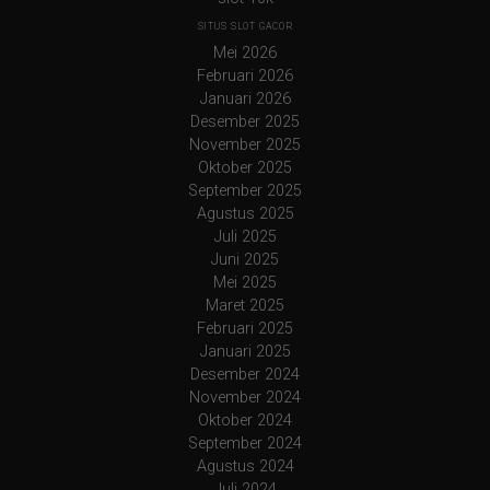
SITUS SLOT GACOR
Mei 2026
Februari 2026
Januari 2026
Desember 2025
November 2025
Oktober 2025
September 2025
Agustus 2025
Juli 2025
Juni 2025
Mei 2025
Maret 2025
Februari 2025
Januari 2025
Desember 2024
November 2024
Oktober 2024
September 2024
Agustus 2024
Juli 2024