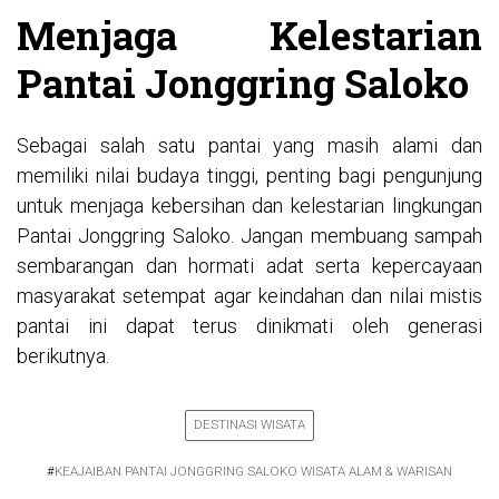
Menjaga Kelestarian
Pantai Jonggring Saloko
Sebagai salah satu pantai yang masih alami dan
memiliki nilai budaya tinggi, penting bagi pengunjung
untuk menjaga kebersihan dan kelestarian lingkungan
Pantai Jonggring Saloko. Jangan membuang sampah
sembarangan dan hormati adat serta kepercayaan
masyarakat setempat agar keindahan dan nilai mistis
pantai ini dapat terus dinikmati oleh generasi
berikutnya.
DESTINASI WISATA
#
KEAJAIBAN PANTAI JONGGRING SALOKO WISATA ALAM & WARISAN