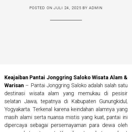
POSTED ON
JULI 24, 2025
BY
ADMIN
Keajaiban Pantai Jonggring Saloko Wisata Alam &
Warisan
– Pantai Jonggring Saloko adalah salah satu
destinasi wisata alam yang memukau di pesisir
selatan Jawa, tepatnya di Kabupaten Gunungkidul,
Yogyakarta. Terkenal karena keindahan alamnya yang
masih alami serta nuansa mistis yang kuat, pantai ini
dipercaya sebagai persemayaman para dewa oleh