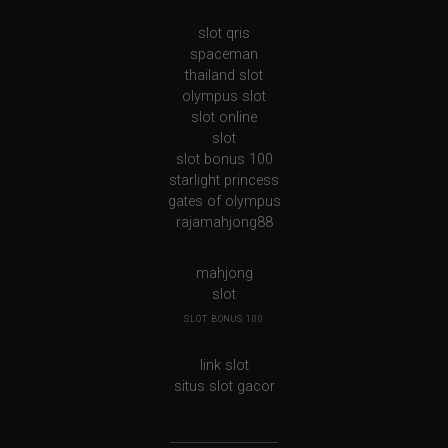
slot qris
spaceman
thailand slot
olympus slot
slot online
slot
slot bonus 100
starlight princess
gates of olympus
rajamahjong88
mahjong
slot
SLOT BONUS 100
link slot
situs slot gacor