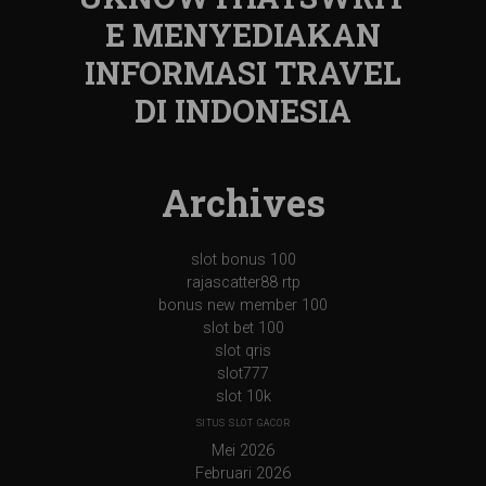
E MENYEDIAKAN
INFORMASI TRAVEL
DI INDONESIA
Archives
slot bonus 100
rajascatter88 rtp
bonus new member 100
slot bet 100
slot qris
slot777
slot 10k
SITUS SLOT GACOR
Mei 2026
Februari 2026