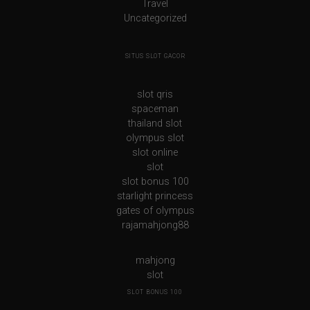
Travel
Uncategorized
SITUS SLOT GACOR
slot qris
spaceman
thailand slot
olympus slot
slot online
slot
slot bonus 100
starlight princess
gates of olympus
rajamahjong88
mahjong
slot
SLOT BONUS 100