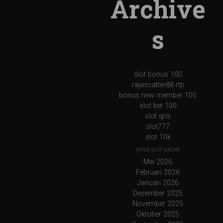
Archive
s
slot bonus 100
rajascatter88 rtp
bonus new member 100
slot bet 100
slot qris
slot777
slot 10k
SITUS SLOT GACOR
Mei 2026
Februari 2026
Januari 2026
Desember 2025
November 2025
Oktober 2025