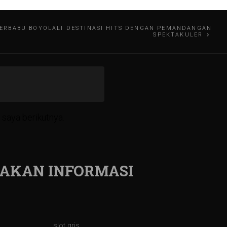
RBABU BOYOLALI DESTINASI HITS DENGAN PEMANDANGAN
SPEKTAKULER
saya berikutnya.
AKAN INFORMASI
slot qris