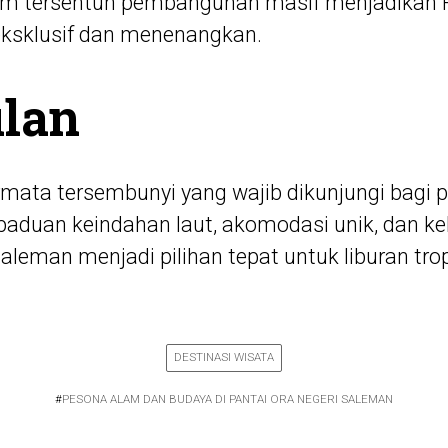
um tersentuh pembangunan masif menjadikan P
eksklusif dan menenangkan.
lan
rmata tersembunyi yang wajib dikunjungi bagi 
aduan keindahan laut, akomodasi unik, dan ke
Saleman menjadi pilihan tepat untuk liburan tr
DESTINASI WISATA
#
PESONA ALAM DAN BUDAYA DI PANTAI ORA NEGERI SALEMAN