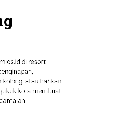
ng
mics.id
di resort
penginapan,
 kolong, atau bahkan
k-pikuk kota membuat
edamaian.