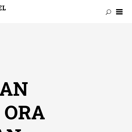
EL
DAN
I ORA