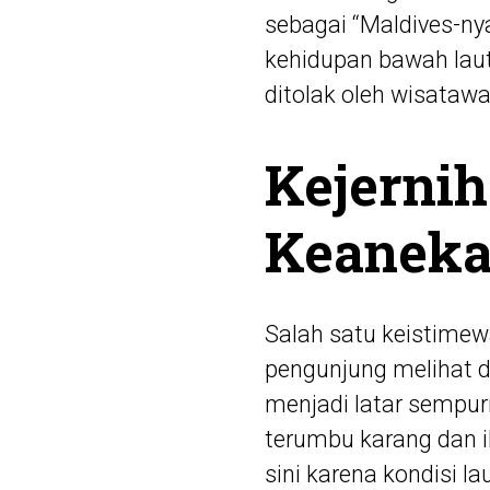
sebagai “Maldives-nya 
kehidupan bawah la
ditolak oleh wisata
Kejernih
Keaneka
Salah satu keistimew
pengunjung melihat d
menjadi latar sempu
terumbu karang dan ik
sini karena kondisi l