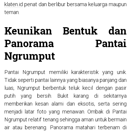
klaten.id
penat dan berlibur bersama keluarga maupun
teman.
Keunikan Bentuk dan
Panorama Pantai
Ngrumput
Pantai Ngrumput memiliki karakteristik yang unik.
Tidak seperti pantai lainnya yang biasanya panjang dan
luas, Ngrumput berbentuk teluk kecil dengan pasir
putih yang bersih. Bukit karang di sekitarnya
memberikan kesan alami dan eksotis, serta sering
menjadi latar foto yang menawan. Ombak di Pantai
Ngrumput relatif tenang sehingga aman untuk bermain
air atau berenang. Panorama matahari terbenam di