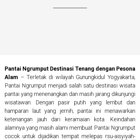
Pantai Ngrumput Destinasi Tenang dengan Pesona
Alam
– Terletak di wilayah Gunungkidul Yogyakarta,
Pantai Ngrumput menjadi salah satu destinasi wisata
pantai yang menenangkan dan masih jarang dikunjungi
wisatawan. Dengan pasir putih yang lembut dan
hamparan laut yang jernih, pantai ini menawarkan
ketenangan jauh dari keramaian kota. Keindahan
alamnya yang masih alami membuat Pantai Ngrumput
cocok untuk dijadikan tempat melepas
rsu-aisyiyah-