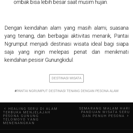
ombak bisa lebih besar saat musim hujan.
Dengan keindahan alam yang masih alami, suasana
yang tenang, dan berbagai aktivitas menarik, Pantai
Ngrumput menjadi destinasi wisata ideal bagi siapa
saja yang ingin melepas penat dan menikmati
keindahan pesisir Gunungkidul.
DESTINASI WISATA
#
PANTAI NGRUMPUT DESTINASI TENANG DENGAN PESONA ALAM
Navigasi
SEMARANG MALAM HARI
HEALING SERU DI ALAM
PANDUAN WISATA SERU
TERBUKA MENJELAJAH
PESONA GUNUNG
DAN PENUH PESONA
pos
TELOMOYO YANG
MENENANGKAN