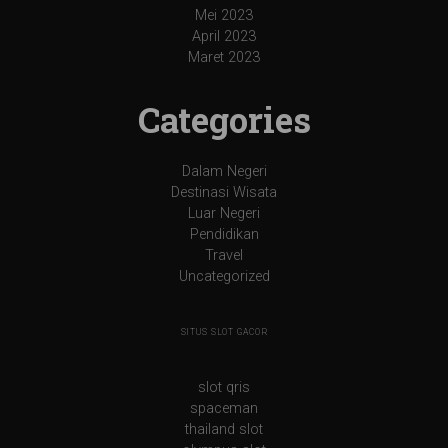
Mei 2023
April 2023
Maret 2023
Categories
Dalam Negeri
Destinasi Wisata
Luar Negeri
Pendidikan
Travel
Uncategorized
SITUS SLOT GACOR
slot qris
spaceman
thailand slot