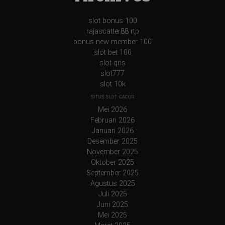
slot bonus 100
rajascatter88 rtp
bonus new member 100
slot bet 100
slot qris
slot777
slot 10k
SITUS SLOT GACOR
Mei 2026
Februari 2026
Januari 2026
Desember 2025
November 2025
Oktober 2025
September 2025
Agustus 2025
Juli 2025
Juni 2025
Mei 2025