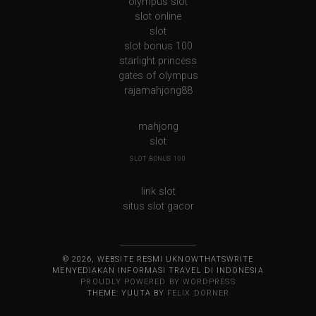
olympus slot
slot online
slot
slot bonus 100
starlight princess
gates of olympus
rajamahjong88
mahjong
slot
SLOT BONUS 100
link slot
situs slot gacor
© 2026, WEBSITE RESMI UKNOWTHATSWRITE
MENYEDIAKAN INFORMASI TRAVEL DI INDONESIA
PROUDLY POWERED BY WORDPRESS
THEME: YUUTA BY
FELIX DORNER