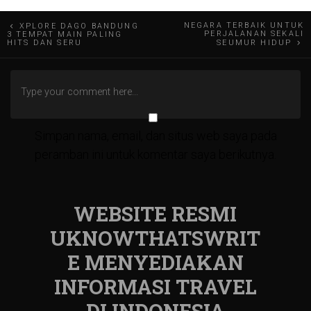
Navigasi
NEGARA TERBAIK UNTUK
XPLORE DAGO BANDUNG
PERJALANAN SEKALI
3 TEMPAT MAIN PALING
HITS DAN SERU
SEUMUR HIDUP
pos
Simpan nama, email, dan situs web saya pada
peramban ini untuk komentar saya berikutnya.
WEBSITE RESMI
UKNOWTHATSWRIT
E MENYEDIAKAN
INFORMASI TRAVEL