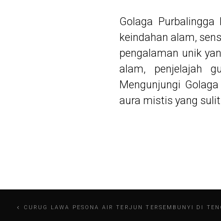
Golaga Purbalingga
keindahan alam, sens
pengalaman unik yan
alam, penjelajah g
Mengunjungi Golaga 
aura mistis yang suli
Navigasi
CURUG LAWA PESONA AIR TERJUN TERSEMBUNYI DI TE