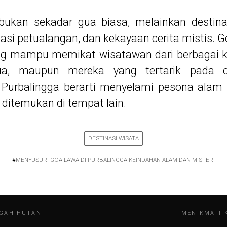
 bukan sekadar gua biasa, melainkan desti
asi petualangan, dan kekayaan cerita mistis
g mampu memikat wisatawan dari berbagai ka
ua, maupun mereka yang tertarik pada ce
Purbalingga berarti menyelami pesona alam
t ditemukan di tempat lain.
DESTINASI WISATA
#
MENYUSURI GOA LAWA DI PURBALINGGA KEINDAHAN ALAM DAN MISTERI
NGAH HUTAN
MENIKMATI 