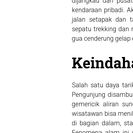
dijangkau dari pusa
kendaraan pribadi. A
jalan setapak dan 
sepatu trekking dan
gua cenderung gelap d
Keindah
Salah satu daya tar
Pengunjung disambut
gemericik aliran s
wisatawan bisa men
di bagian dalam, st
Fenomena alam ini 