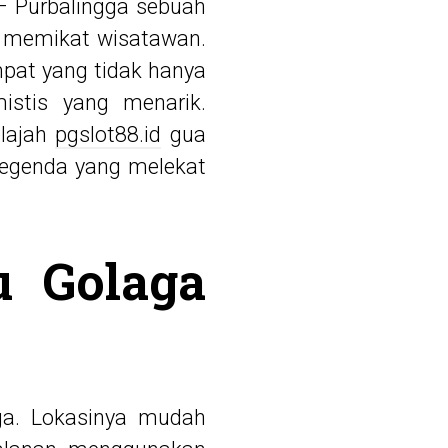
 Purbalingga sebuah
 memikat wisatawan.
mpat yang tidak hanya
istis yang menarik.
elajah
pgslot88.id
gua
legenda yang melekat
u Golaga
gga. Lokasinya mudah