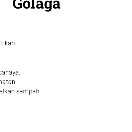
Golaga
tikan:
cahaya.
matan.
galkan sampah.