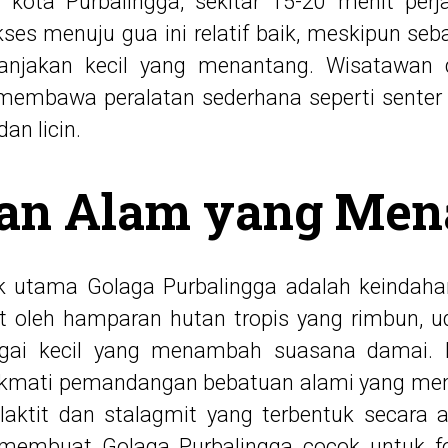
t kota Purbalingga, sekitar 15-20 menit pe
kses menuju gua ini relatif baik, meskipun seb
tanjakan kecil yang menantang. Wisatawan
 membawa peralatan sederhana seperti senter
an licin.
an Alam yang Me
ik utama Golaga Purbalingga adalah keindahan
 oleh hamparan hutan tropis yang rimbun, ud
ungai kecil yang menambah suasana damai. 
ikmati pemandangan bebatuan alami yang men
alaktit dan stalagmit yang terbentuk secara
membuat Golaga Purbalingga cocok untuk f