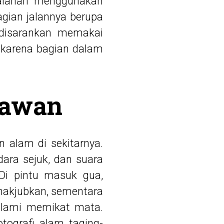
rjalanan menggunakan
agian jalannya berupa
 disarankan memakai
 karena bagian dalam
nawan
 alam di sekitarnya.
ara sejuk, dan suara
Di pintu masuk gua,
akjubkan, sementara
 alami memikat mata.
otografi alam
taging-