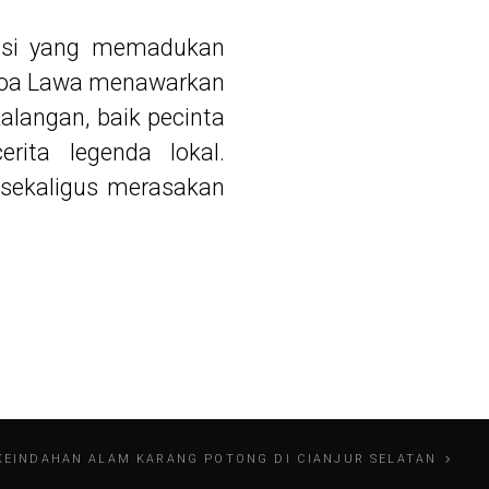
nasi yang memadukan
. Goa Lawa menawarkan
langan, baik pecinta
rita legenda lokal.
 sekaligus merasakan
KEINDAHAN ALAM KARANG POTONG DI CIANJUR SELATAN