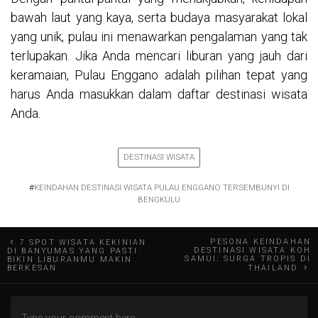
bawah laut yang kaya, serta budaya masyarakat lokal
yang unik, pulau ini menawarkan pengalaman yang tak
terlupakan. Jika Anda mencari liburan yang jauh dari
keramaian, Pulau Enggano adalah pilihan tepat yang
harus Anda masukkan dalam daftar destinasi wisata
Anda.
DESTINASI WISATA
#
KEINDAHAN DESTINASI WISATA PULAU ENGGANO TERSEMBUNYI DI
BENGKULU
Navigasi
PESONA KEINDAHAN
7 SPOT WISATA KEKINIAN
DESTINASI WISATA KOH
DI BANYUMAS YANG PASTI
SAMUI: SURGA TROPIS DI
BIKIN LIBURANMU MAKIN
pos
BERKESAN
THAILAND