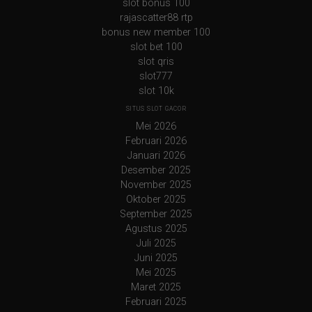
slot bonus 100
rajascatter88 rtp
bonus new member 100
slot bet 100
slot qris
slot777
slot 10k
SITUS SLOT GACOR
Mei 2026
Februari 2026
Januari 2026
Desember 2025
November 2025
Oktober 2025
September 2025
Agustus 2025
Juli 2025
Juni 2025
Mei 2025
Maret 2025
Februari 2025