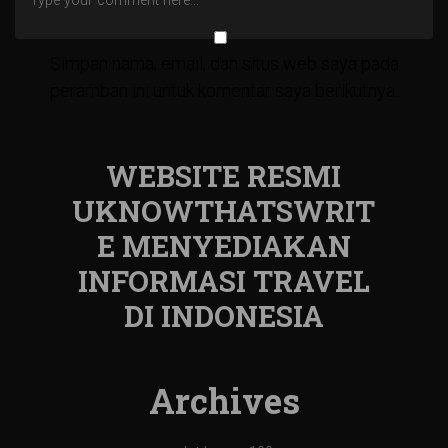
Simpan nama, email, dan situs web saya pada
peramban ini untuk komentar saya berikutnya.
WEBSITE RESMI
UKNOWTHATSWRIT
E MENYEDIAKAN
INFORMASI TRAVEL
DI INDONESIA
Archives