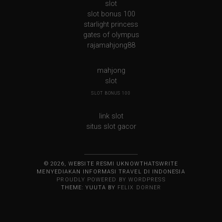
slot
slot bonus 100
starlight princess
gates of olympus
rajamahjong88
mahjong
slot
SLOT BONUS 100
link slot
situs slot gacor
© 2026, WEBSITE RESMI UKNOWTHATSWRITE
MENYEDIAKAN INFORMASI TRAVEL DI INDONESIA
PROUDLY POWERED BY WORDPRESS
THEME: YUUTA BY
FELIX DORNER