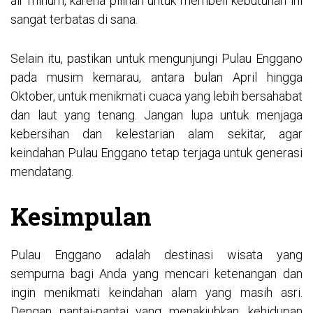
air minum, karena pilihan untuk membeli kebutuhan ini
sangat terbatas di sana.
Selain itu, pastikan untuk mengunjungi Pulau Enggano
pada musim kemarau, antara bulan April hingga
Oktober, untuk menikmati cuaca yang lebih bersahabat
dan laut yang tenang. Jangan lupa untuk menjaga
kebersihan dan kelestarian alam sekitar, agar
keindahan Pulau Enggano tetap terjaga untuk generasi
mendatang.
Kesimpulan
Pulau Enggano adalah destinasi wisata yang
sempurna bagi Anda yang mencari ketenangan dan
ingin menikmati keindahan alam yang masih asri.
Dengan pantai-pantai yang menakjubkan, kehidupan