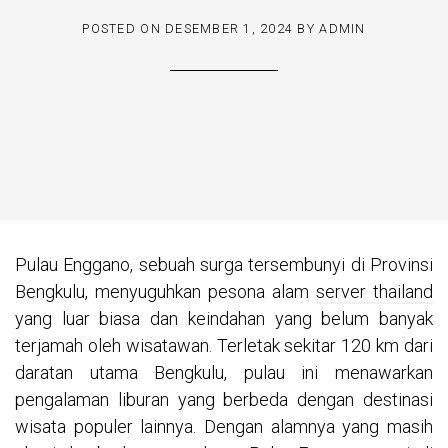
POSTED ON
DESEMBER 1, 2024
BY
ADMIN
Pulau Enggano, sebuah surga tersembunyi di Provinsi
Bengkulu, menyuguhkan pesona alam
server thailand
yang luar biasa dan keindahan yang belum banyak
terjamah oleh wisatawan. Terletak sekitar 120 km dari
daratan utama Bengkulu, pulau ini menawarkan
pengalaman liburan yang berbeda dengan destinasi
wisata populer lainnya. Dengan alamnya yang masih