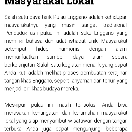
Masyarakat Lokal
Salah satu daya tarik Pulau Enggano adalah kehidupan
masyarakatnya yang masih sangat tradisional.
Penduduk asli pulau ini adalah suku Enggano yang
memiliki bahasa dan adat istiadat unik. Masyarakat
setempat hidup harmonis dengan alam,
memanfaatkan sumber daya alam secara
berkelanjutan. Salah satu kegiatan menarik yang dapat
Anda ikuti adalah melihat proses pembuatan kerajinan
tangan khas Enggano, seperti anyaman dan tenun yang
menjadi ciri khas budaya mereka.
Meskipun pulau ini masih terisolasi, Anda bisa
merasakan kehangatan dan keramahan masyarakat
lokal yang siap menyambut wisatawan dengan tangan
terbuka. Anda juga dapat mengunjungi beberapa