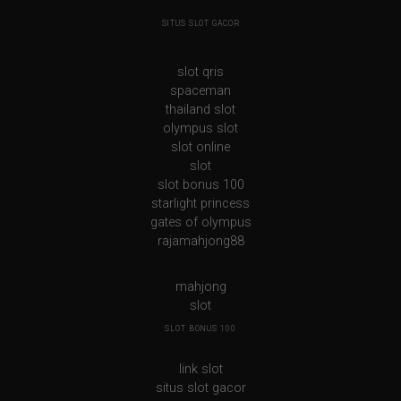
SITUS SLOT GACOR
slot qris
spaceman
thailand slot
olympus slot
slot online
slot
slot bonus 100
starlight princess
gates of olympus
rajamahjong88
mahjong
slot
SLOT BONUS 100
link slot
situs slot gacor