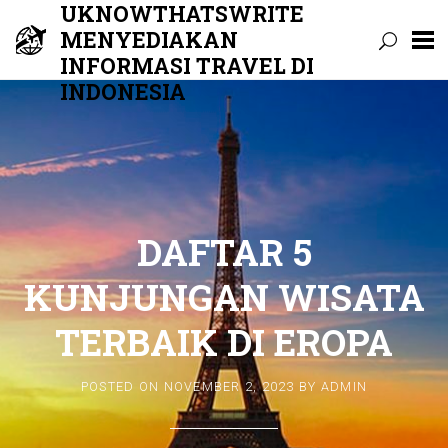
UKNOWTHATSWRITE
MENYEDIAKAN
INFORMASI TRAVEL DI
INDONESIA
Skip
to
content
DAFTAR 5
KUNJUNGAN WISATA
TERBAIK DI EROPA
POSTED ON
NOVEMBER 2, 2023
BY
ADMIN