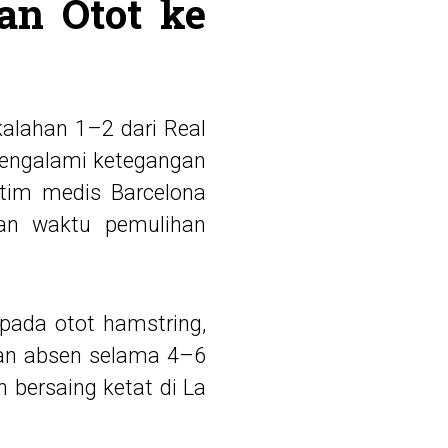
an Otot ke
kalahan 1–2 dari Real
 mengalami ketegangan
 tim medis Barcelona
an waktu pemulihan
pada otot hamstring,
akan absen selama 4–6
h bersaing ketat di La