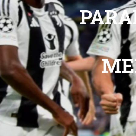
PARA
ME