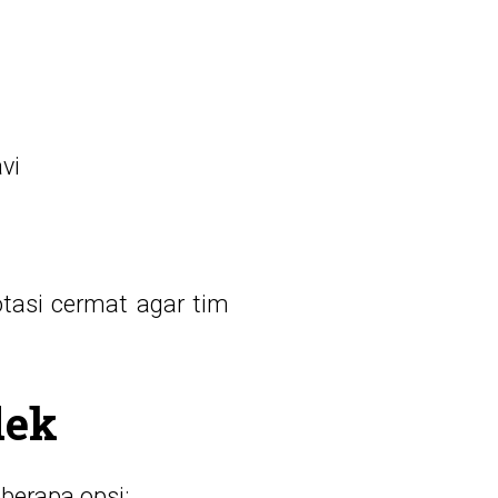
vi
tasi cermat agar tim
dek
berapa opsi: