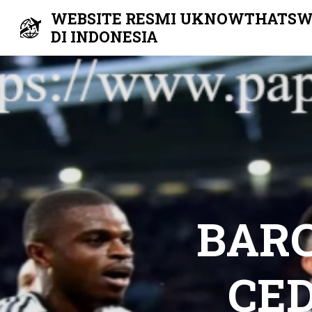
WEBSITE RESMI UKNOWTHATSW
DI INDONESIA
Skip
to
content
BARC
CED