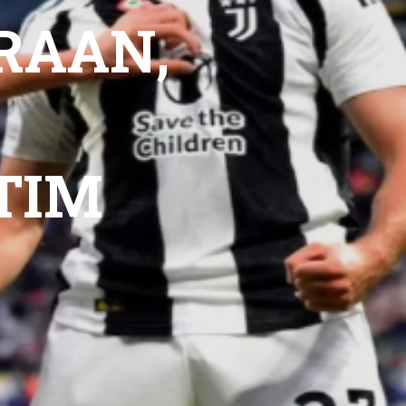
RAAN,
TIM