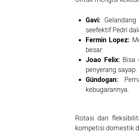
Gavi:
Gelandang 
seefektif Pedri da
Fermin Lopez:
Me
besar.
Joao Felix:
Bisa 
penyerang sayap.
Gündogan:
Pemai
kebugarannya.
Rotasi dan fleksibi
kompetisi domestik d