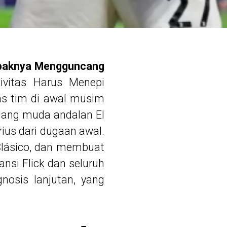
ampaknya Mengguncang
tivitas Harus Menepi
as tim di awal musim
ndang muda andalan El
ius dari dugaan awal.
 Clásico, dan membuat
nsi Flick dan seluruh
nosis lanjutan, yang