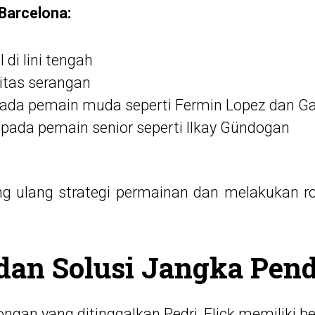
 Barcelona:
 di lini tengah
itas serangan
ada pemain muda seperti Fermin Lopez dan Ga
 pada pemain senior seperti Ilkay Gündogan
ng ulang strategi permainan dan melakukan ro
 dan Solusi Jangka Pen
gan yang ditinggalkan Pedri, Flick memiliki be