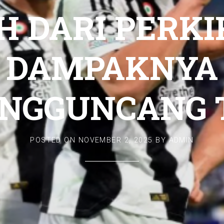
H DARI PERKI
DAMPAKNYA
NGGUNCANG 
POSTED ON
NOVEMBER 2, 2025
BY
ADMIN