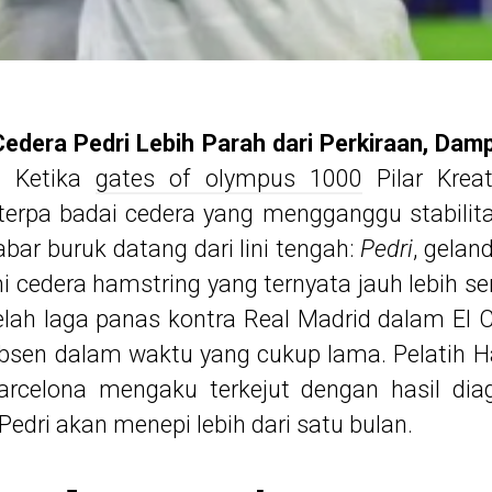
 Cedera Pedri Lebih Parah dari Perkiraan, D
: Ketika
gates of olympus 1000
Pilar Krea
iterpa badai cedera yang mengganggu stabilit
kabar buruk datang dari lini tengah:
Pedri
, gela
 cedera hamstring yang ternyata jauh lebih ser
etelah laga panas kontra Real Madrid dalam El
sen dalam waktu yang cukup lama. Pelatih Ha
arcelona mengaku terkejut dengan hasil diag
dri akan menepi lebih dari satu bulan.