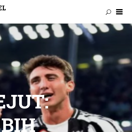
EL
EJUT:
EBIH