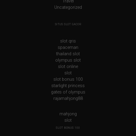
Travel
Uncategorized
SITUS SLOT GACOR
slot qris
spaceman
thailand slot
olympus slot
slot online
slot
slot bonus 100
starlight princess
gates of olympus
rajamahjong88
mahjong
slot
SLOT BONUS 100