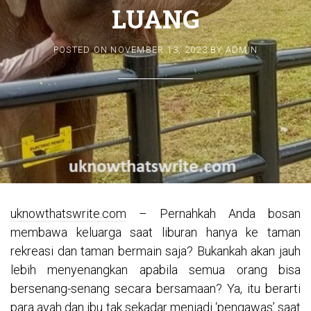
LUANG
POSTED ON
NOVEMBER 13, 2023
BY
ADMIN
uknowthatswrite.com
– Pernahkah Anda bosan
membawa keluarga saat liburan hanya ke taman
rekreasi dan taman bermain saja? Bukankah akan jauh
lebih menyenangkan apabila semua orang bisa
bersenang-senang secara bersamaan? Ya, itu berarti
para ayah dan ibu tak sekadar menjadi ‘pengawas’ saat