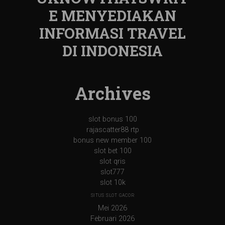
E MENYEDIAKAN
INFORMASI TRAVEL
DI INDONESIA
Archives
slot bonus 100
rajascatter88 rtp
bonus new member 100
slot bet 100
slot qris
slot777
slot 10k
SITUS SLOT GACOR
Mei 2026
Februari 2026