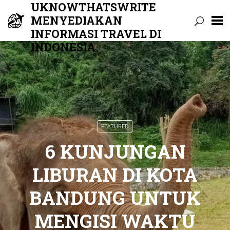
UKNOWTHATSWRITE
MENYEDIAKAN
INFORMASI TRAVEL DI
INDONESIA
Skip
to
content
FEATURED
6 KUNJUNGAN
LIBURAN DI KOTA
BANDUNG UNTUK
MENGISI WAKTU