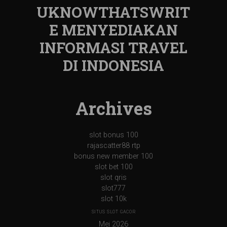
UKNOWTHATSWRIT
E MENYEDIAKAN
INFORMASI TRAVEL
DI INDONESIA
Archives
slot bonus 100
rajascatter88 rtp
bonus new member 100
slot bet 100
slot qris
slot777
slot 10k
SITUS SLOT GACOR
Mei 2026