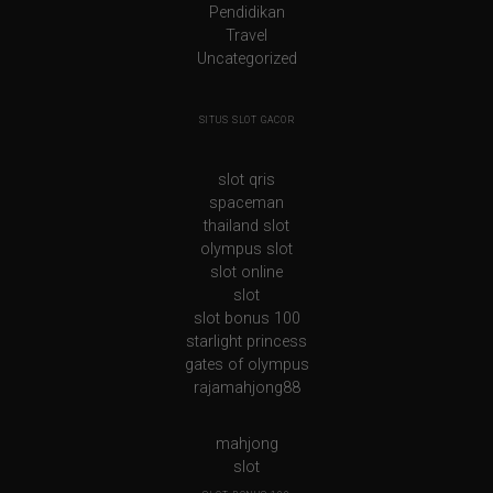
Pendidikan
Travel
Uncategorized
SITUS SLOT GACOR
slot qris
spaceman
thailand slot
olympus slot
slot online
slot
slot bonus 100
starlight princess
gates of olympus
rajamahjong88
mahjong
slot