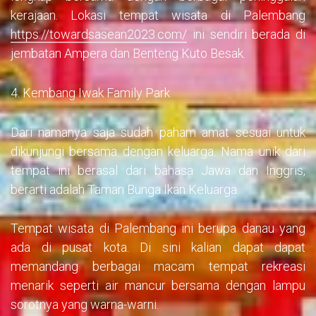
kerajaan. Lokasi tempat wisata di Palembang
https://towardsasean2023.com/
ini sendiri berada di
jembatan Ampera dan Benteng Kuto Besak.
4. Kembang Iwak Family Park
Dari namanya saja sudah paham amat sesuai untuk
dikunjungi bersama dengan keluarga. Nama unik dari
tempat ini berasal dari bahasa Jawa dan Inggris,
berarti adalah Taman Bunga Ikan Keluarga.
Tempat wisata di Palembang ini berupa danau yang
ada di pusat kota. Di sini kalian dapat dapat
memandang berbagai macam tempat rekreasi
menarik seperti air mancur bersama dengan lampu
sorotnya yang warna-warni.