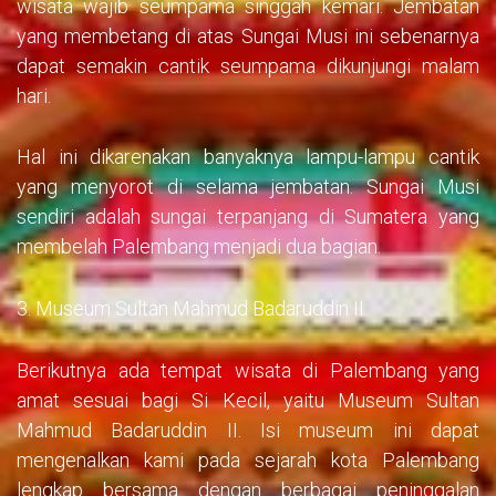
wisata wajib seumpama singgah kemari. Jembatan
yang membetang di atas Sungai Musi ini sebenarnya
dapat semakin cantik seumpama dikunjungi malam
hari.
Hal ini dikarenakan banyaknya lampu-lampu cantik
yang menyorot di selama jembatan. Sungai Musi
sendiri adalah sungai terpanjang di Sumatera yang
membelah Palembang menjadi dua bagian.
3. Museum Sultan Mahmud Badaruddin II
Berikutnya ada tempat wisata di Palembang yang
amat sesuai bagi Si Kecil, yaitu Museum Sultan
Mahmud Badaruddin II. Isi museum ini dapat
mengenalkan kami pada sejarah kota Palembang
lengkap bersama dengan berbagai peninggalan