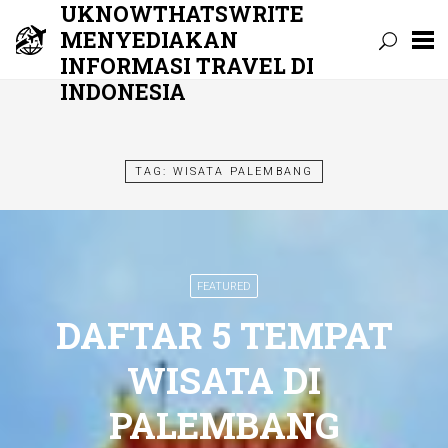
UKNOWTHATSWRITE
MENYEDIAKAN
INFORMASI TRAVEL DI
INDONESIA
Skip
to
content
TAG:
WISATA PALEMBANG
FEATURED
DAFTAR 5 TEMPAT
WISATA DI
PALEMBANG