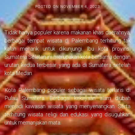
POSTED ON
NOVEMBER 4, 2023
Tidak hanya populer karena makanan khas daerahnya,
berbagai tempat wisata di Palembang terhitung tak
kalah menarik untuk dikunjungi. Ibu kota provinsi
Sumatera Selatan ini merupakan kota bersama dengan
urutan kedua terbesar yang ada di Sumatera setelah
kota Medan.
Kota Palembang populer sebagai wisata terlaris di
Pulau Sumatera. Berbagai kekayaan alam diubah
menjadi kawasan wisata yang menyenangkan. Serta
terhitung wisata religi dan edukasi yang disuguhkan
untuk memanjakan mata.