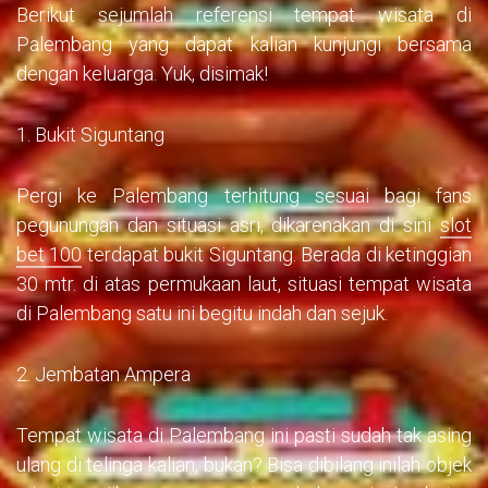
Berikut sejumlah referensi tempat wisata di
Palembang yang dapat kalian kunjungi bersama
dengan keluarga. Yuk, disimak!
1. Bukit Siguntang
Pergi ke Palembang terhitung sesuai bagi fans
pegunungan dan situasi asri, dikarenakan di sini
slot
bet 100
terdapat bukit Siguntang. Berada di ketinggian
30 mtr. di atas permukaan laut, situasi tempat wisata
di Palembang satu ini begitu indah dan sejuk.
2. Jembatan Ampera
Tempat wisata di Palembang ini pasti sudah tak asing
ulang di telinga kalian, bukan? Bisa dibilang inilah objek