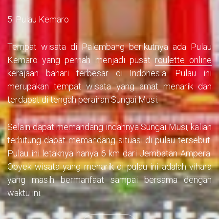
5. Pulau Kemaro
Tempat wisata di Palembang berikutnya ada Pulau
Kemaro yang pernah menjadi pusat
roulette online
kerajaan bahari terbesar di Indonesia. Pulau ini
merupakan tempat wisata yang amat menarik dan
terdapat di tengah perairan Sungai Musi.
Selain dapat memandang indahnya Sungai Musi, kalian
terhitung dapat memandang situasi di pulau tersebut.
Pulau ini letaknya hanya 6 km dari Jembatan Ampera.
Obyek wisata yang menarik di pulau ini adalah vihara
yang masih bermanfaat sampai bersama dengan
waktu ini.