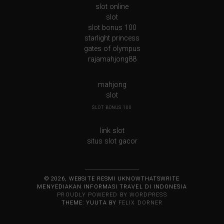
slot online
slot
slot bonus 100
starlight princess
gates of olympus
rajamahjong88
mahjong
slot
SLOT BONUS 100
link slot
situs slot gacor
© 2026, WEBSITE RESMI UKNOWTHATSWRITE
MENYEDIAKAN INFORMASI TRAVEL DI INDONESIA
PROUDLY POWERED BY WORDPRESS
THEME: YUUTA BY
FELIX DORNER