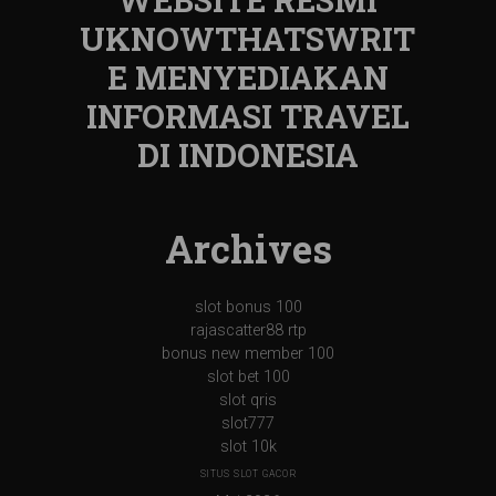
UKNOWTHATSWRIT
E MENYEDIAKAN
INFORMASI TRAVEL
DI INDONESIA
Archives
slot bonus 100
rajascatter88 rtp
bonus new member 100
slot bet 100
slot qris
slot777
slot 10k
SITUS SLOT GACOR