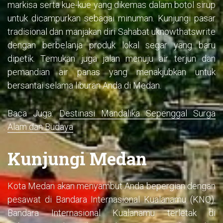
markisa serta kue-kue yang dikemas dalam botol sirup
untuk dicampurkan sebagai minuman. Kunjungi pasar
tradisional dan manjakan diri Sahabat uknowthatswrite
dengan berbelanja produk lokal segar yang baru
dipetik. Temukan juga jalan menuju air terjun dan
pemandian air panas yang menakjubkan untuk
bersantai selama liburan Anda di Medan.
Baca Juga:
Destinasi Mandalika Sepenggal Surga
Alam dan Budaya
Kunjungi Medan
Kota Medan akan menyambut Anda bepergian dengan
pesawat di Bandara Internasional Kualanamu (KNO).
Bandara Internasional Kualanamu terletak di