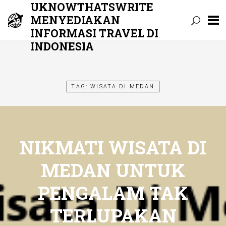
UKNOWTHATSWRITE
MENYEDIAKAN
INFORMASI TRAVEL DI
INDONESIA
Skip
to
content
TAG:
WISATA DI MEDAN
NIKMATI WISATA DI
MEDAN UNTUK
PENGALAM TAK
TERLUPAKAN