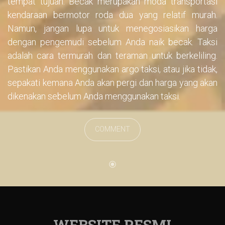
tempat tujuan. Becak merupakan moda transportasi
kendaraan bermotor roda dua yang relatif murah.
Namun, jangan lupa untuk menegosiasikan harga
dengan pengemudi sebelum Anda naik becak. Taksi
adalah cara termurah dan teraman untuk berkeliling.
Pastikan Anda menggunakan argo taksi, atau jika tidak,
sepakati kemana Anda akan pergi dan harga yang akan
dikenakan sebelum Anda menggunakan taksi.
COMMENT
WEBSITE RESMI