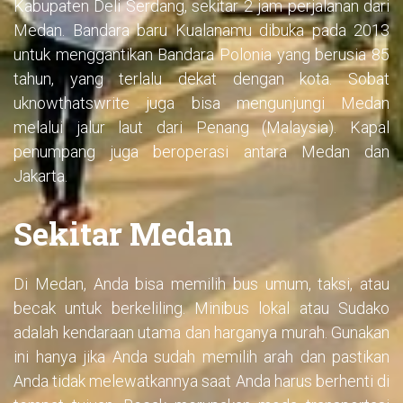
Kabupaten Deli Serdang, sekitar 2 jam perjalanan dari
Medan. Bandara baru Kualanamu dibuka pada 2013
untuk menggantikan Bandara Polonia yang berusia 85
tahun, yang terlalu dekat dengan kota. Sobat
uknowthatswrite juga bisa mengunjungi Medan
melalui jalur laut dari Penang (Malaysia). Kapal
penumpang juga beroperasi antara Medan dan
Jakarta.
Sekitar Medan
Di Medan, Anda bisa memilih bus umum, taksi, atau
becak untuk berkeliling. Minibus lokal atau Sudako
adalah kendaraan utama dan harganya murah. Gunakan
ini hanya jika Anda sudah memilih arah dan pastikan
Anda tidak melewatkannya saat Anda harus berhenti di