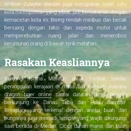
Ambon Zulayka. Medan juga merupakan salah satu
kota metropolitan yang sibuk, jadi bersabarlah dengan
kemacetan kota ini. Bising rendah minibus dan becak
bersaing dengan taksi dan sepeda motor untuk
memperebutkan ruang jalan dan menerobos
kerumunan orang di bawah terik matahari.
Rasakan Keasliannya
Kunjungi Istana Maimun untuk melihat sekilas
peninggalan kerajaan di masa lalu. Nikmati suasana
dragon tiger online
santai dataran tinggi dengan
berkunjung ke Danau Toba dan Pulau Samosir.
Berastagi yang terkenal dengan aneka buah dan
bunganya juga menjadi tempat yang wajib dikunjungi
saat berada di Medan. Cicipi durian manis dan buah