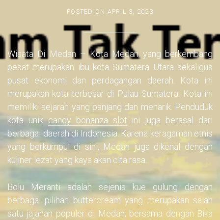
POSTED ON
APRIL 3, 2023
Wisata Di Medan – Kota Medan yang berkembang
pesat merupakan ibu kota Sumatera Utara sekaligus
pusat ekonomi dan perdagangan daerah. Kota ini
merupakan kota terbesar di Pulau Sumatera. Kota ini
memiliki sejarah yang panjang dan menarik. Penduduk
kota unik
candy bonanza slot
ini juga berasal dari
berbagai daerah di Indonesia. Karena keragaman etnis
yang berkumpul di sini, Medan juga dikenal dengan
kuliner lezat yang kaya akan cita rasa.
Bolu Meranti adalah sejenis kue gulung dengan
berbagai pilihan buttercream yang merupakan salah
satu jajanan populer di Medan, bersama dengan Bika