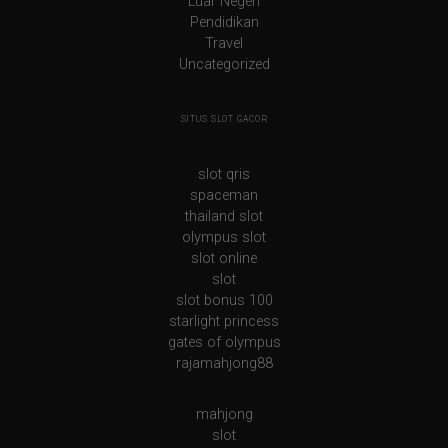
Luar Negeri
Pendidikan
Travel
Uncategorized
SITUS SLOT GACOR
slot qris
spaceman
thailand slot
olympus slot
slot online
slot
slot bonus 100
starlight princess
gates of olympus
rajamahjong88
mahjong
slot