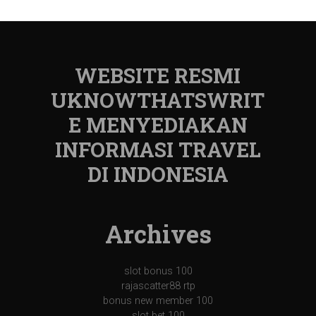
WEBSITE RESMI
UKNOWTHATSWRIT
E MENYEDIAKAN
INFORMASI TRAVEL
DI INDONESIA
Archives
slot bonus 100
rajascatter88 rtp
bonus new member 100
slot bet 100