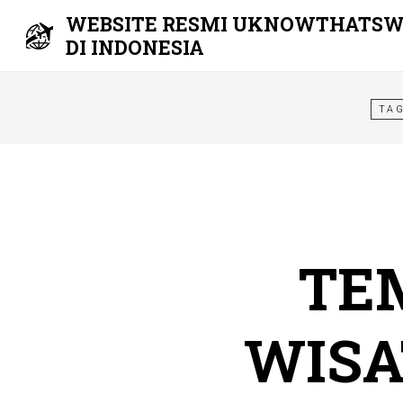
WEBSITE RESMI UKNOWTHATSW
DI INDONESIA
Skip
to
TA
content
TE
WISA