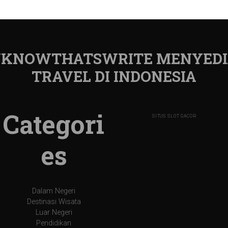
 UKNOWTHATSWRITE MENYEDI
TRAVEL DI INDONESIA
Categori
SITUS SLOT GACOR
es
Dalam Negeri
Destinasi Wisata
Luar Negeri
Pendidikan