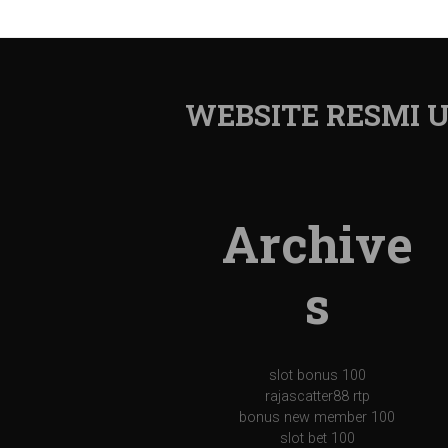
WEBSITE RESMI
Archive
s
slot bonus 100
rajascatter88 rtp
bonus new member 100
slot bet 100