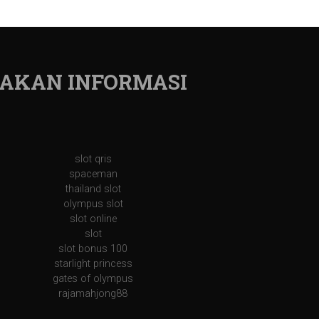
AKAN INFORMASI
slot qris
spaceman
thailand slot
olympus slot
slot online
slot
slot bonus 100
starlight princess
gates of olympus
rajamahjong88