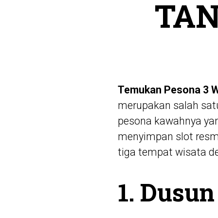
TA
Temukan Pesona 3 Wi
merupakan salah satu
pesona kawahnya yang
menyimpan
slot resm
tiga tempat wisata d
1. Dusun