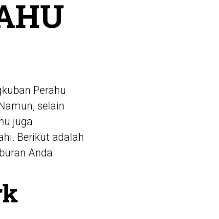
AHU
kuban Perahu
 Namun, selain
hu juga
hi. Berikut adalah
iburan Anda.
rk