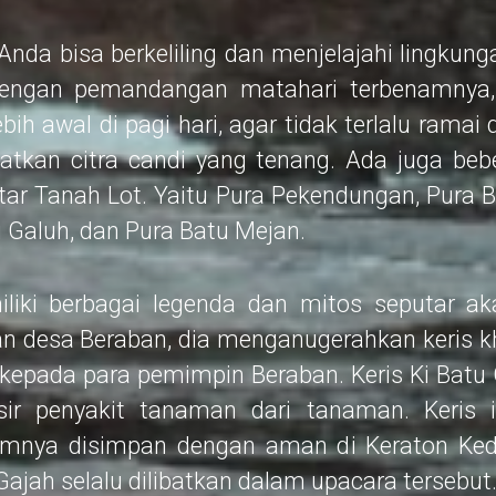
Anda bisa berkeliling dan menjelajahi lingkun
dengan pemandangan matahari terbenamnya
bih awal di pagi hari, agar tidak terlalu rama
atkan citra candi yang tenang. Ada juga beb
itar Tanah Lot. Yaitu Pura Pekendungan, Pura B
 Galuh, dan Pura Batu Mejan.
iliki berbagai legenda dan mitos seputar aka
an desa Beraban, dia menganugerahkan keris k
– kepada para pemimpin Beraban. Keris Ki Batu
 penyakit tanaman dari tanaman. Keris i
umnya disimpan dengan aman di Keraton Kedi
 Gajah selalu dilibatkan dalam upacara tersebut