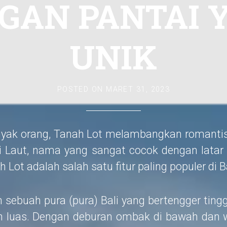
GAN PANTAI 
UNIK
POSTED ON
MARET 31, 2023
nyak orang, Tanah Lot melambangkan romantis
di Laut, nama yang sangat cocok dengan latar
h Lot adalah salah satu fitur paling populer di Ba
ebuah pura (pura) Bali yang bertengger tinggi
 luas. Dengan deburan ombak di bawah dan w