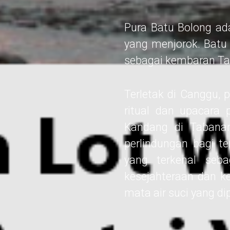
Pura Batu Bolong ada
yang menjorok. Batu B
sebagai kembaran Tan
Terletak di Canggu, 
ritual dan upacara 
Kandang di Tabana
perlindungan bagi t
yang terkenal seb
kesejahteraan dan k
mata air suci yang di