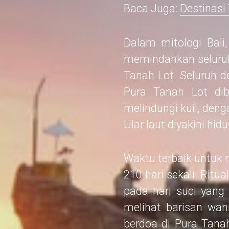
Baca Juga:
Destinasi
Dalam mitologi Bali
memindahkan seluru
Tanah Lot. Seluruh 
Pura Tanah Lot di
melindungi kuil, deng
Ular laut diyakini hid
Waktu terbaik untuk 
210 hari sekali. Rit
pada hari suci yang
melihat barisan wa
berdoa di Pura Tanah