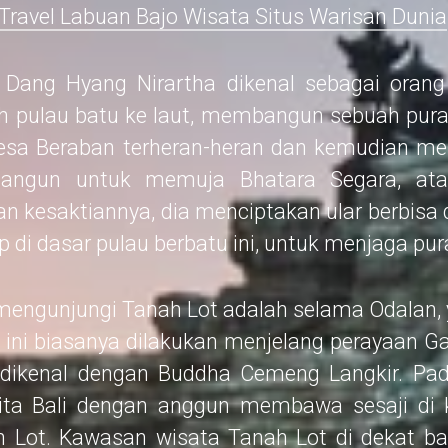
 Travel Labuan Bajo Wisata Situs Warisan Dunia
, Dang Hyang Nirartha dikenal sebagai orang 
h pulau batu ke laut, membangun sebuah pu
desa Beraban terheran-heran dan kemudian men
bangun untuk memuja Bhatara Segara, ata
an kesaktiannya, dia menciptakan ular berbisa 
up di dasar pulau berbatu ini, untuk menjaga pur
mengunjungi Tanah Lot adalah selama Odalan, 
ual ini biasanya dilakukan menjelang perayaan 
 dikenal dengan Buddha Cemeng Langkir. Pad
nita Bali dengan anggun membawa sesaji di 
 Lot. Kawasan wisata Tanah Lot di dekat bat