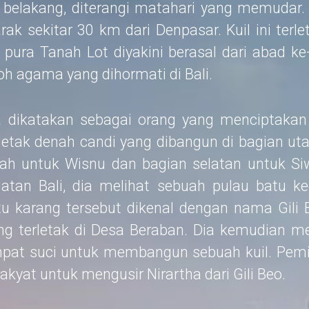
belakang, diterangi matahari yang memudar. 
ak sekitar 30 km dari Denpasar. Kuil ini terl
h pura Tanah Lot diyakini berasal dari abad k
oh agama yang dihormati di Bali.
 dikatakan sebagai orang yang menciptakan 
 letak denah candi yang dibangun di bagian ut
ah untuk Wisnu dan bagian selatan untuk Siw
latan Bali, dia melihat sebuah pulau batu 
u karang tersebut dikenal dengan nama Gili B
ng terletak di Desa Beraban. Dia kemudian m
mpat suci untuk membangun sebuah kuil. Pe
kyat untuk mengusir Nirartha dari Gili Beo.