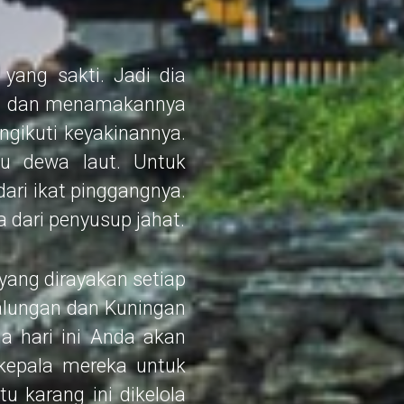
yang sakti. Jadi dia
ra dan menamakannya
gikuti keyakinannya.
u dewa laut. Untuk
dari ikat pinggangnya.
a dari penyusup jahat.
yang dirayakan setiap
Galungan dan Kuningan
a hari ini Anda akan
kepala mereka untuk
u karang ini dikelola