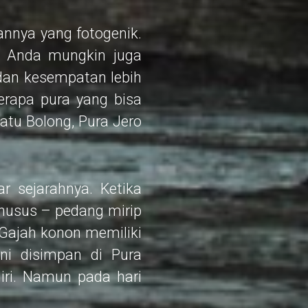
gannya yang fotogenik.
, Anda mungkin juga
i dan kesempatan lebih
erapa pura yang bisa
atu Bolong, Pura Jero
r sejarahnya. Ketika
husus – pedang mirip
 Gajah konon memiliki
ni disimpan di Pura
ri. Namun pada hari
.