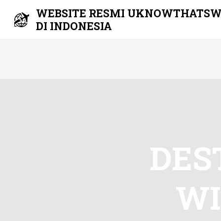
WEBSITE RESMI UKNOWTHATSW
DI INDONESIA
Skip
to
content
DES
WI