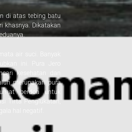
n di atas tebing batu
iri khasnya. Dikatakan
keduanya.
mata air suci. Banyak
ubkan ini. Pura Jero
cari kesehatan dan
Galuh merupakan pura
 umat berdoa untuk
i Tirta Penglukatan,
ala hal negatif.