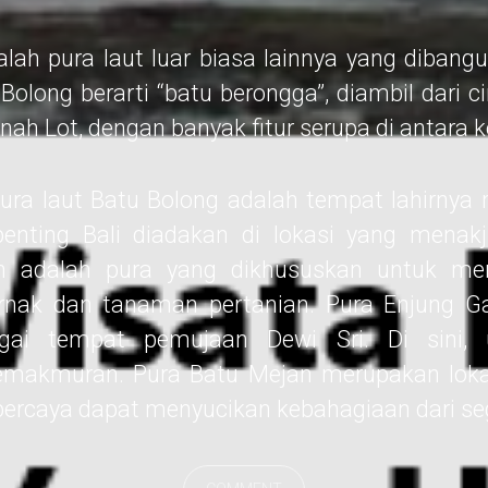
lah pura laut luar biasa lainnya yang dibangu
olong berarti “batu berongga”, diambil dari c
ah Lot, dengan banyak fitur serupa di antara 
pura laut Batu Bolong adalah tempat lahirnya 
penting Bali diadakan di lokasi yang menakj
n adalah pura yang dikhususkan untuk men
ernak dan tanaman pertanian. Pura Enjung 
agai tempat pemujaan Dewi Sri. Di sini,
emakmuran. Pura Batu Mejan merupakan lokas
percaya dapat menyucikan kebahagiaan dari seg