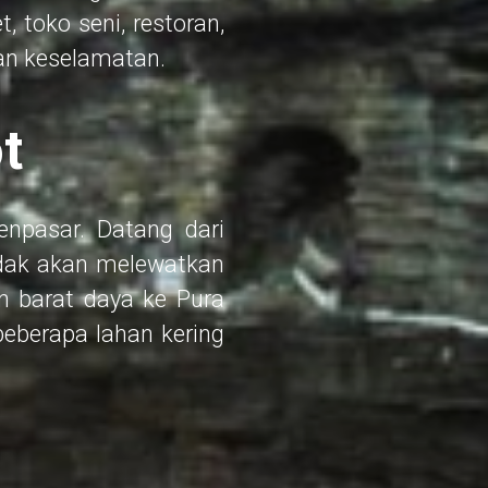
, toko seni, restoran,
dan keselamatan.
t
enpasar. Datang dari
tidak akan melewatkan
 barat daya ke Pura
eberapa lahan kering