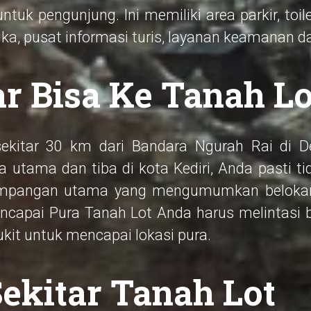
tuk pengunjung. Ini memiliki area parkir, toilet
uka, pusat informasi turis, layanan keamanan 
r Bisa Ke Tanah Lo
sekitar 30 km dari Bandara Ngurah Rai di D
ya utama dan tiba di kota Kediri, Anda pasti 
simpangan utama yang mengumumkan belokan
ncapai Pura Tanah Lot Anda harus melintasi b
it untuk mencapai lokasi pura.
ekitar Tanah Lot