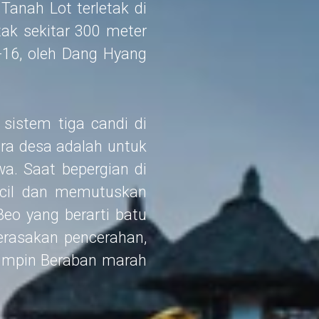
Tanah Lot terletak di
etak sekitar 300 meter
e-16, oleh Dang Hyang
sistem tiga candi di
ara desa adalah untuk
a. Saat bepergian di
kecil dan memutuskan
eo yang berarti batu
erasakan pencerahan,
mimpin Beraban marah