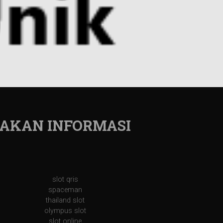
AKAN INFORMASI
slot qris
spaceman
thailand slot
olympus slot
slot online