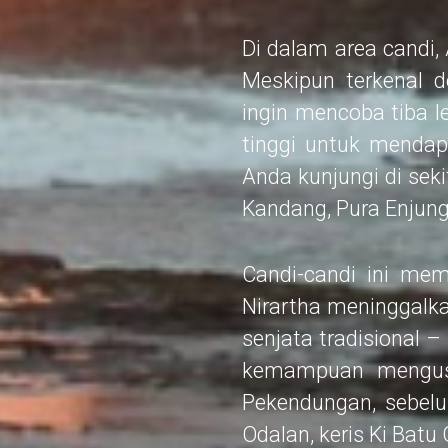
Di dalam area candi, 
Meskipun terkenal 
ingin mencoba tiba le
tinggi untuk mendap
Anda kunjungi di sek
Kandang, Pura Enjung
Candi-candi ini mem
Nirartha meninggalk
senjata tradisional 
kemampuan mengusir
Pekendungan, sebel
Odalan, keris Ki Batu