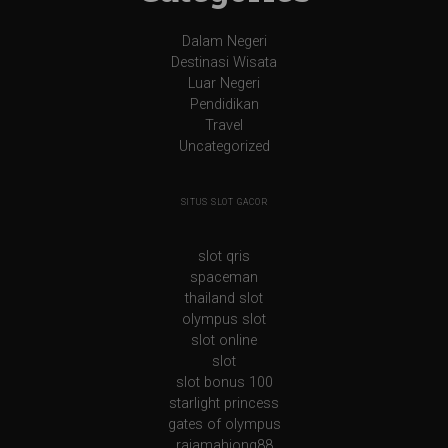
Dalam Negeri
Destinasi Wisata
Luar Negeri
Pendidikan
Travel
Uncategorized
SITUS SLOT GACOR
slot qris
spaceman
thailand slot
olympus slot
slot online
slot
slot bonus 100
starlight princess
gates of olympus
rajamahjong88