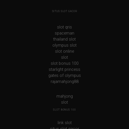
SITUS SLOT GACOR
slot qris
spaceman
thailand slot
olympus slot
slot online
slot
slot bonus 100
starlight princess
gates of olympus
rajamahjong88
mahjong
slot
SLOT BONUS 100
link slot
situs slot gacor