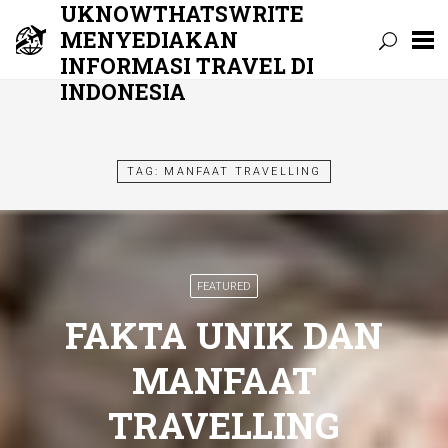
UKNOWTHATSWRITE
MENYEDIAKAN
INFORMASI TRAVEL DI
INDONESIA
Skip
to
content
TAG:
MANFAAT TRAVELLING
FEATURED
FAKTA UNIK DAN
MANFAAT
TRAVELLING