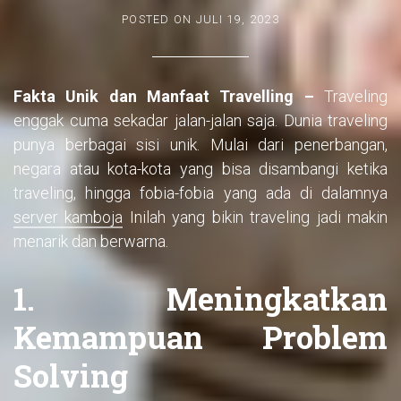
POSTED ON
JULI 19, 2023
Fakta Unik dan Manfaat Travelling –
Traveling
enggak cuma sekadar jalan-jalan saja. Dunia traveling
punya berbagai sisi unik. Mulai dari penerbangan,
negara atau kota-kota yang bisa disambangi ketika
traveling, hingga fobia-fobia yang ada di dalamnya
server kamboja
Inilah yang bikin traveling jadi makin
menarik dan berwarna.
1. Meningkatkan
Kemampuan Problem
Solving