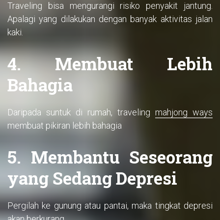
Traveling bisa mengurangi risiko penyakit jantung.
Apalagi yang dilakukan dengan banyak aktivitas jalan
kaki.
4. Membuat Lebih
Bahagia
Daripada suntuk di rumah, traveling
mahjong ways
membuat pikiran lebih bahagia
5. Membantu Seseorang
yang Sedang Depresi
Pergilah ke gunung atau pantai, maka tingkat depresi
akan berkurang.