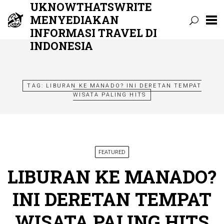
UKNOWTHATSWRITE
MENYEDIAKAN
INFORMASI TRAVEL DI
INDONESIA
Skip
to
content
TAG:
LIBURAN KE MANADO? INI DERETAN TEMPAT
WISATA PALING HITS
FEATURED
LIBURAN KE MANADO?
INI DERETAN TEMPAT
WISATA PALING HITS