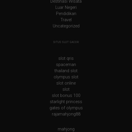
Destinasi Wisata
Luar Negeri
Pendidikan
Travel
Uncategorized
SITUS SLOT GACOR
slot qris
spaceman
thailand slot
olympus slot
slot online
slot
slot bonus 100
starlight princess
gates of olympus
rajamahjong88
mahjong