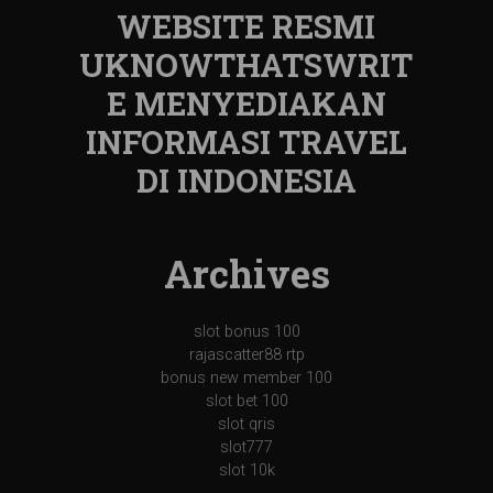
WEBSITE RESMI
UKNOWTHATSWRIT
E MENYEDIAKAN
INFORMASI TRAVEL
DI INDONESIA
Archives
slot bonus 100
rajascatter88 rtp
bonus new member 100
slot bet 100
slot qris
slot777
slot 10k