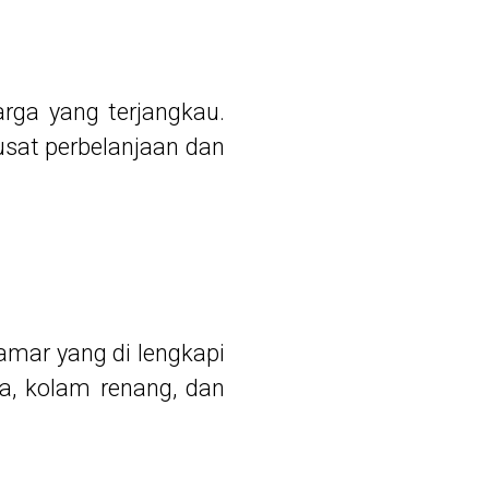
ga yang terjangkau.
usat perbelanjaan dan
amar yang di lengkapi
a, kolam renang, dan