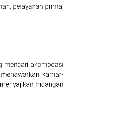
an, pelayanan prima,
ng mencari akomodasi
ni menawarkan kamar-
g menyajikan hidangan