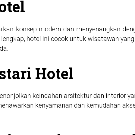
otel
arkan konsep modern dan menyenangkan denga
g lengkap, hotel ini cocok untuk wisatawan ya
da.
tari Hotel
nonjolkan keindahan arsitektur dan interior y
ni menawarkan kenyamanan dan kemudahan akse