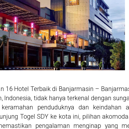
16 Hotel Terbaik di Banjarmasin – Banjarmasi
n, Indonesia, tidak hanya terkenal dengan sun
n keramahan penduduknya dan keindahan a
kunjung
Togel SDY
ke kota ini, pilihan akomoda
 memastikan pengalaman menginap yang men