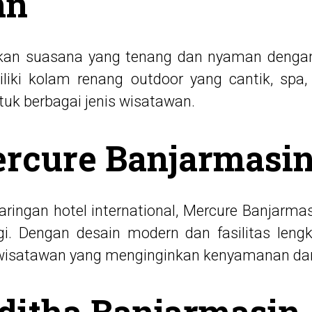
nn
an suasana yang tenang dan nyaman dengan 
liki kolam renang outdoor yang cantik, spa,
uk berbagai jenis wisatawan.
ercure Banjarmasi
jaringan hotel international, Mercure Banjarm
i. Dengan desain modern dan fasilitas lengk
 wisatawan yang menginginkan kenyamanan d
ditha Banjarmasin