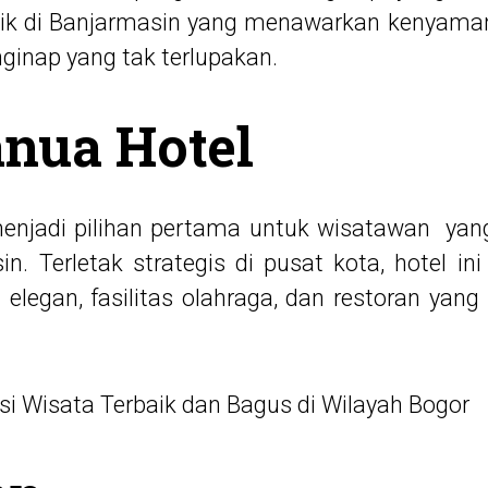
baik di Banjarmasin yang menawarkan kenyaman
inap yang tak terlupakan.
anua Hotel
enjadi pilihan pertama untuk wisatawan ya
n. Terletak strategis di pusat kota, hotel i
elegan, fasilitas olahraga, dan restoran yan
si Wisata Terbaik dan Bagus di Wilayah Bogor