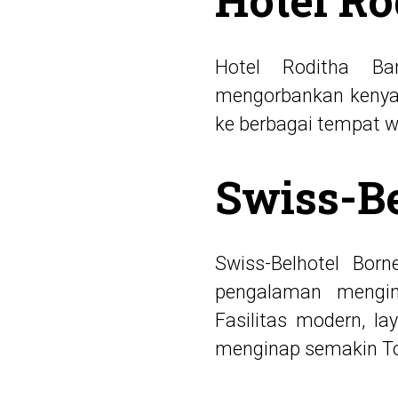
Hotel Roditha Ba
mengorbankan kenyam
ke berbagai tempat wi
Swiss-B
Swiss-Belhotel Bo
pengalaman mengi
Fasilitas modern, l
menginap semakin
T