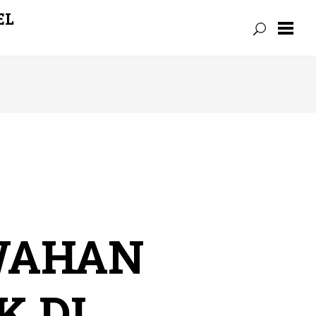
EL
WAHAN
K DI