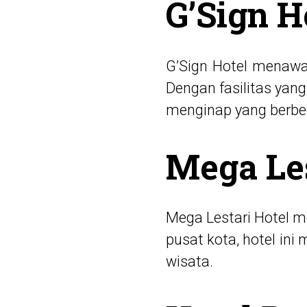
G’Sign H
G’Sign Hotel menaw
Dengan fasilitas yan
menginap yang berbe
Mega Les
Mega Lestari Hotel me
pusat kota, hotel i
wisata.