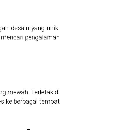
n desain yang unik.
ng mencari pengalaman
ang mewah. Terletak di
s ke berbagai tempat