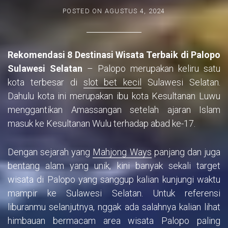
POSTED ON
AGUSTUS 4, 2024
Rekomendasi 8 Destinasi Wisata Terbaik di Palopo
Sulawesi Selatan
– Palopo merupakan keliru satu
kota terbesar di
slot bet kecil
Sulawesi Selatan.
Dahulu kota ini merupakan ibu kota Kesultanan Luwu
menggantikan Amassangan setelah ajaran Islam
masuk ke Kesultanan Wulu terhadap abad ke-17.
Dengan sejarah yang
Mahjong Ways
panjang dan juga
bentang alam yang unik, kini banyak sekali target
wisata di Palopo yang sanggup kalian kunjungi waktu
mampir ke Sulawesi Selatan. Untuk referensi
liburanmu selanjutnya, nggak ada salahnya kalian lihat
himbauan bermacam area wisata Palopo paling