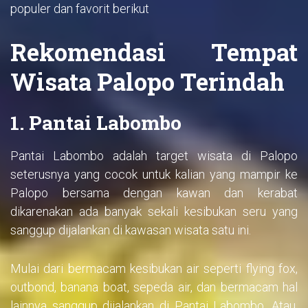
populer dan favorit berikut
Rekomendasi Tempat
Wisata Palopo Terindah
1. Pantai Labombo
Pantai Labombo adalah target wisata di Palopo
seterusnya yang cocok untuk kalian yang mampir ke
Palopo bersama dengan kawan dan kerabat
dikarenakan ada banyak sekali kesibukan seru yang
sanggup dijalankan di kawasan wisata satu ini.
Mulai dari bermacam kesibukan air seperti flying fox,
outbond, banana boat, sepeda air, dan bermacam hal
lainnya sanggup dijalankan di Pantai Labombo. Atau,