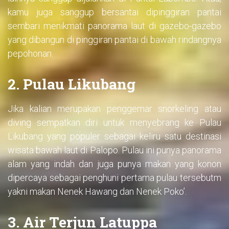
kamu juga sanggup bersantai dipinggiran pantai
sembari menikmati panorama laut di gazebo-gazebo
yang dibangun di pinggiran pantai di bawah rindangnya
pepohonan.
2. Pulau Likubang
Jika kalian merupakan penggemar snorkeling atau
diving sempatkan diri untuk menyebrang ke Pulau
Likubang yang populer sebagai keliru satu destinasi
wisata bawah laut di Palopo. Pulau ini punya panorama
alam yang indah dan juga punya makan yang konon
dipercaya sebagai penghuni pertama pulau tersebutm
yakni makan Nenek Hawang dan Nenek Poko’.
3. Air Terjun Latuppa