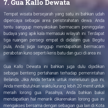
7. Gua Kallo Dewata
Tempat wisata bersejarah yang satu ini bahkan udah
dipercaya sebagai area peristirahatan dewa. Anda
tentu sanggup menyaksikan bermacam peninggalan
budaya yang apik kala memasuki wilayah ini. Terdapat
tiga ruangan persegi empat di didalam gua. Begitu
pula, Anda juga sanggup mendapatkan bermacam
perabotan kuno seperti keris batu dan guci di area ini.
Gua Kallo Dewata ini bahkan juga dulu dijadikan
sebagai benteng pertahanan terhadap pemerintahan
Belanda. Jika Anda tertarik untuk menelusuri gua ini,
Anda membutuhkan waktu kurang lebih 20 menit untuk
meraih lorong gua. Pasalnya, Anda bahkan bakal
mendapatkan hal menarik dikarenakan lorong gua ini
mengakses bersama dengan sebagian gua lain di Kota